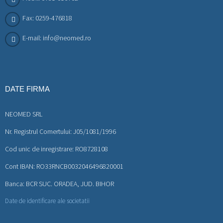
Fax: 0259-476818
E-mail: info@neomed.ro
DATE FIRMA
NEOMED SRL
Nr. Registrul Comertului: J05/1081/1996
Cod unic de inregistrare: RO8728108
Cont IBAN: RO33RNCB0032046496820001
Banca: BCR SUC. ORADEA, JUD. BIHOR
Date de identificare ale societatii