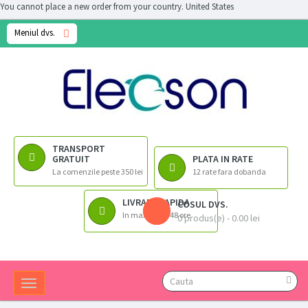
You cannot place a new order from your country.
United States
Meniul dvs.
TRANSPORT
GRATUIT
PLATA IN RATE
La comenzile peste 350 lei
12 rate fara dobanda
LIVRARE RAPIDA
COSUL DVS.
In maximum 48 ore
0 produs(e) - 0.00 lei
Toggle
navigation