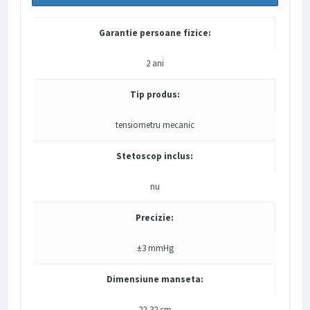
Garantie persoane fizice:
2 ani
Tip produs:
tensiometru mecanic
Stetoscop inclus:
nu
Precizie:
±3 mmHg
Dimensiune manseta:
22-32 cm