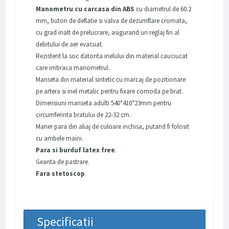
Manometru cu carcasa din ABS
cu diametrul de 60.2
mm, buton de deflatie si valva de dezumflare cromata,
cu grad inalt de prelucrare, asigurand un reglaj fin al
debitului de aer evacuat.
Rezistent la soc datorita inelului din material cauciucat
care imbraca manometrul.
Manseta din material sintetic cu marcaj de pozitionare
pe artera si inel metalic pentru fixare comoda pe brat.
Dimensiuni manseta adulti 540*410*23mm pentru
circumferinta bratului de 22-32 cm.
Maner para din aliaj de culoare inchisa, putand fi folosit
cu ambele maini.
Para si burduf latex free
.
Geanta de pastrare.
Fara stetoscop
.
Specificatii