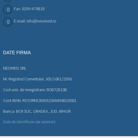
Fax: 0259-476818
E-mail: info@neomed.ro
DATE FIRMA
NEOMED SRL
Nr. Registrul Comertului: J05/1081/1996
Cod unic de inregistrare: RO8728108
Cont IBAN: RO33RNCB0032046496820001
Banca: BCR SUC. ORADEA, JUD. BIHOR
Date de identificare ale societatii