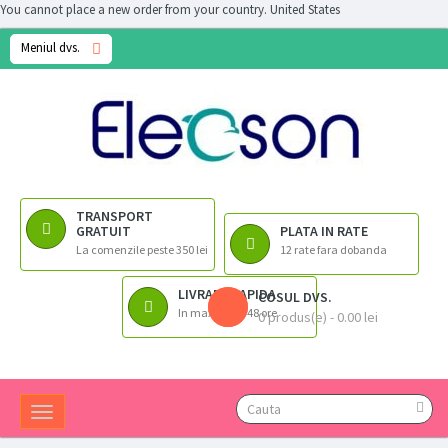
You cannot place a new order from your country.
United States
Meniul dvs.
TRANSPORT
GRATUIT
PLATA IN RATE
La comenzile peste 350 lei
12 rate fara dobanda
LIVRARE RAPIDA
COSUL DVS.
In maximum 48 ore
0 produs(e) - 0.00 lei
Toggle
navigation