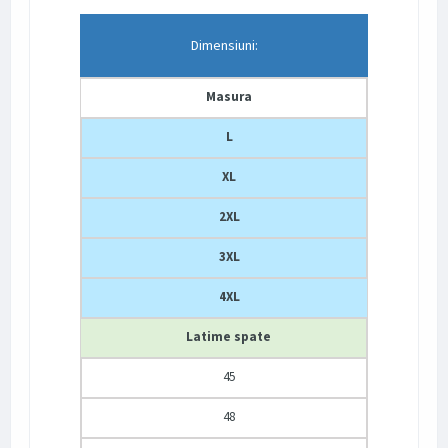
Dimensiuni:
Masura
L
XL
2XL
3XL
4XL
Latime spate
45
48