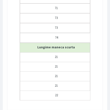
71
73
73
74
Lungime maneca scurta
21
21
21
21
22