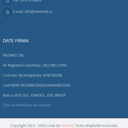
E-mail: info@neomed.ro
DATE FIRMA
NEOMED SRL
Nr. Registrul Comertului: J05/1081/1996
Cod unic de inregistrare: RO8728108
Cont IBAN: RO33RNCB0032046496820001
Banca: BCR SUC. ORADEA, JUD. BIHOR
Date de identificare ale societatii
Copyright 2013 - 2018 creat de
. Toate drepturile rezervate.
Neomed