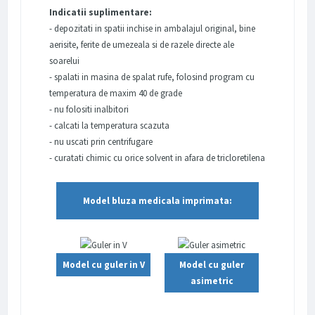
Indicatii suplimentare:
- depozitati in spatii inchise in ambalajul original, bine
aerisite, ferite de umezeala si de razele directe ale
soarelui
- spalati in masina de spalat rufe, folosind program cu
temperatura de maxim 40 de grade
- nu folositi inalbitori
- calcati la temperatura scazuta
- nu uscati prin centrifugare
- curatati chimic cu orice solvent in afara de tricloretilena
Model bluza medicala imprimata:
Model cu guler in V
Model cu guler
asimetric