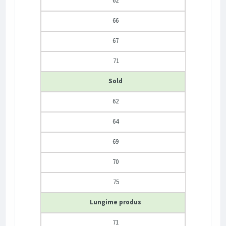
62
66
67
71
Sold
62
64
69
70
75
Lungime produs
71