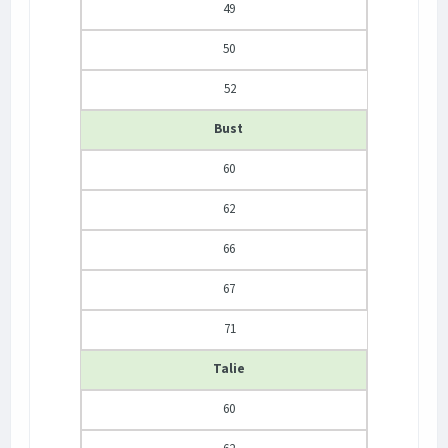
49
50
52
Bust
60
62
66
67
71
Talie
60