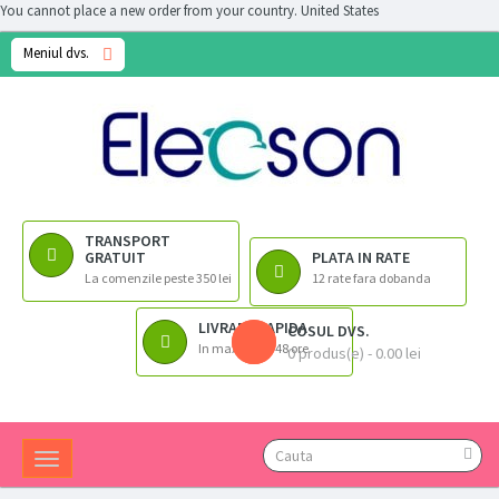
You cannot place a new order from your country.
United States
Meniul dvs.
TRANSPORT
GRATUIT
PLATA IN RATE
La comenzile peste 350 lei
12 rate fara dobanda
LIVRARE RAPIDA
COSUL DVS.
In maximum 48 ore
0 produs(e) - 0.00 lei
Toggle
navigation